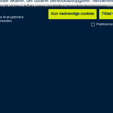
ivate aktører, der udfører beredskabsopgaver. Netværket
s til at løse både egne og fælles beredskabsopgaver.
Kun nødvendige cookies
Tillad
s til at optimere
utningspligtige beredskaber skal bruge netværkets infrast
mesiden.
og specifikke applikationer udpeget af den ansvarlige
Præference
ed. Økonomistyrelsen og senere Rigspolitiet har ansvare
med leverandører.
netværket skal følge de procedurer og retningslinjer, so
tiet anviser, og en vejledning om tilslutning og anvendel
des og ajourføres af den ansvarlige myndighed.
ing skal ske i overensstemmelse med en tilslutningsplan
det af den ansvarlige myndighed, og de beredskabspligt
kal forberede sig på at bruge netværket, herunder indgå
daftaler, gennemføre uddannelse og anskaffe nødvendigt
delse af bekendtgørelsen kan medføre bøder eller
straf, og juridiske personer kan straffes efter straffelov