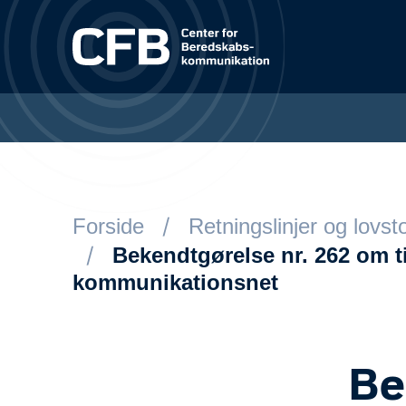
Spring til hovedindhold
Forside
Retningslinjer og lovst
Bekendtgørelse nr. 262 om t
kommunikationsnet
Be