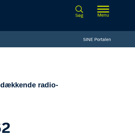
Menu
Søg
SINE Portalen
dsdækkende radio-
62