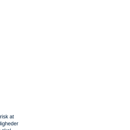
isk at
digheder