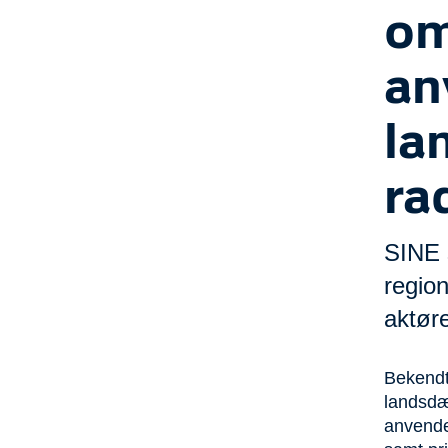
om 
an
la
ra
SINE 
regio
aktør
Bekendtg
landsdæ
anvende