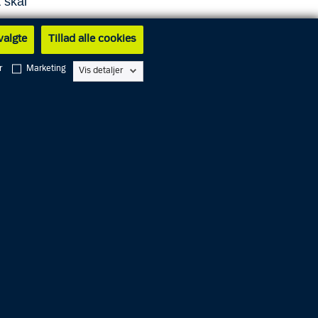
 skal
 valgte
Tillad alle cookies
ruktur,
r
Marketing
Vis detaljer
t for
m
se skal
ige
 udstyr.
ens