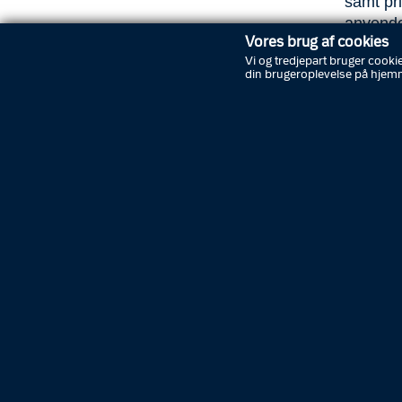
samt pr
anvende
Vores brug af cookies
Vi og tredjepart bruger cookie
De tilsl
din brugeroplevelse på hjem
radioer 
myndigh
aftaler 
Brug af 
Rigspoli
udarbej
Tilslutn
udarbej
parter s
standar
Overtræ
fængsels