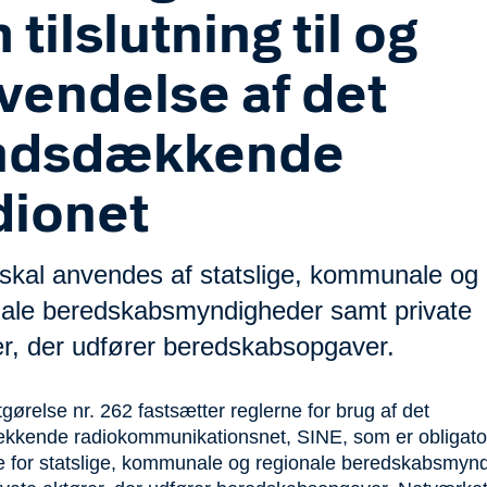
tilslutning til og
vendelse af det
ndsdækkende
dionet
skal anvendes af statslige, kommunale og
nale beredskabsmyndigheder samt private
er, der udfører beredskabsopgaver.
ørelse nr. 262 fastsætter reglerne for brug af det
kkende radiokommunikationsnet, SINE, som er obligator
 for statslige, kommunale og regionale beredskabsmyn