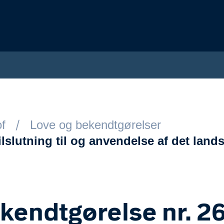
of
Love og bekendtgørelser
ilslutning til og anvendelse af det lan
kendtgørelse nr. 2