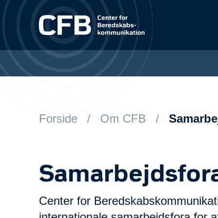
Spring til hovedindhold
Forside
Om CFB
Samarbe
Samarbejdsfor
Center for Beredskabskommunikatio
internationale samarbejdsfora for 