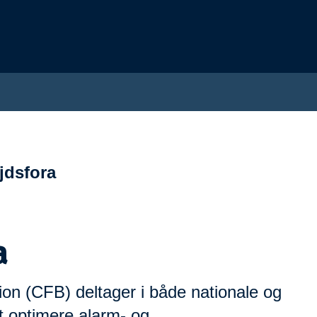
jdsfora
a
n (CFB) deltager i både nationale og
at optimere alarm- og