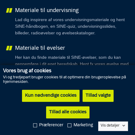
Materiale til undervisning
Lad dig inspirere af vores undervisningsmateriale og hent
SINE-håndbogen, en SINE-quiz, undervisningsslides,
billeder, radioøvelser og øvelseskataloger.
Materiale til øvelser
Her kan du finde materiale til SINE-øvelser, som du kan
gennemføre i dit eget beredskab. Hent fx vores øvelse med
sænke slagskibe.
Vores brug af cookies
Vi og tredjepart bruger cookies til at optimere din brugeroplevelse på
hjemmesiden.
Billeddatabase
Download billeder til brug i undervisning mv.
Kun nødvendige cookies
Tillad valgte
Undervisningsfilm
Tillad alle cookies
Se vores undervisningsfilm om SINE og bliv klogere på fx
Præferencer
Marketing
opbygningen af skadestedssæt, korrekt radiosprog og
Vis detaljer
udførelse af en ambulanceeskorte.