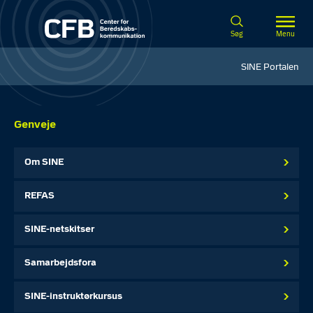
Spring til hovedindhold
Søg
Menu
SINE Portalen
Genveje
Om SINE
REFAS
SINE-netskitser
Samarbejdsfora
SINE-instruktørkursus