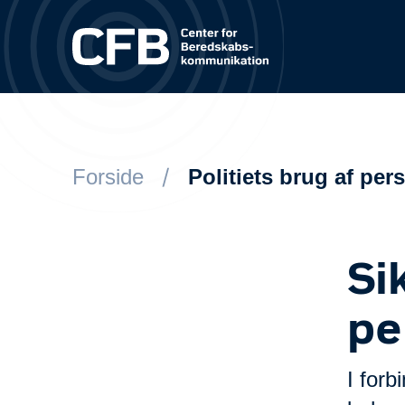
Spring til hovedindhold
Forside
Politiets brug af pe
Si
pe
I for