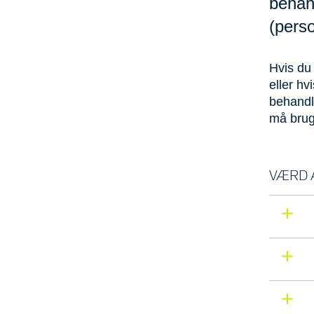
behand
(perso
Hvis du
eller hv
behandle
må bruge
VÆRD A