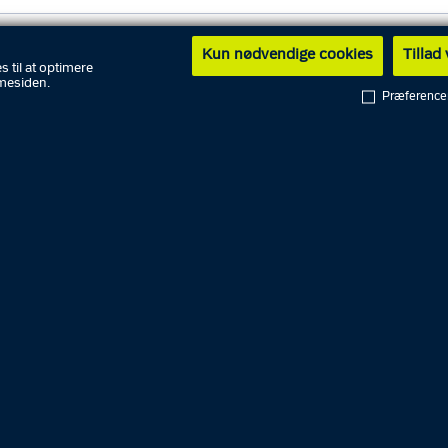
Videregivelse af oplysninger
Kun nødvendige cookies
Tillad
s til at optimere
mesiden.
Præference
Dine rettigheder
Underretning om, at dine oplysninger behandles
Indsigt i hvilke oplysninger, der behandles
Indsigelse
Politiets medarbejderes rettigheder
Klagemuligheder