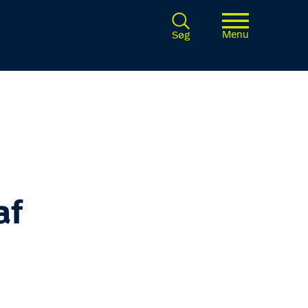
Menu
Søg
af